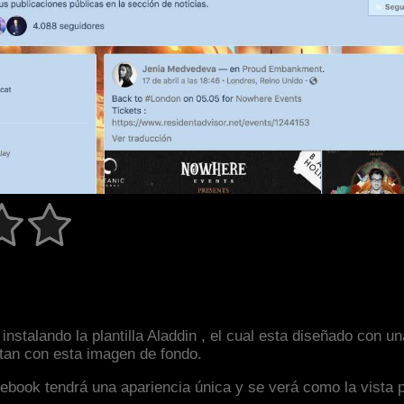
instalando la plantilla Aladdin , el cual esta diseñado con
astan con esta imagen de fondo.
facebook tendrá una apariencia única y se verá como la vista 