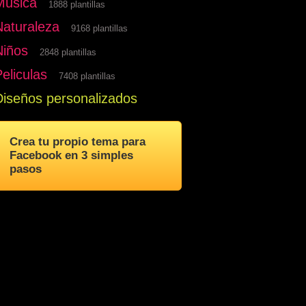
Musica
1888 plantillas
Naturaleza
9168 plantillas
Niños
2848 plantillas
eliculas
7408 plantillas
Diseños personalizados
Crea tu propio tema para
Facebook en 3 simples
pasos