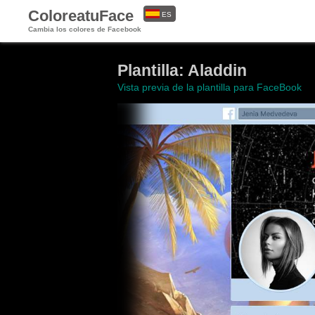
ColoreatuFace
ES
Cambia los colores de Facebook
EN
Plantilla: Aladdin
Vista previa de la plantilla para FaceBook