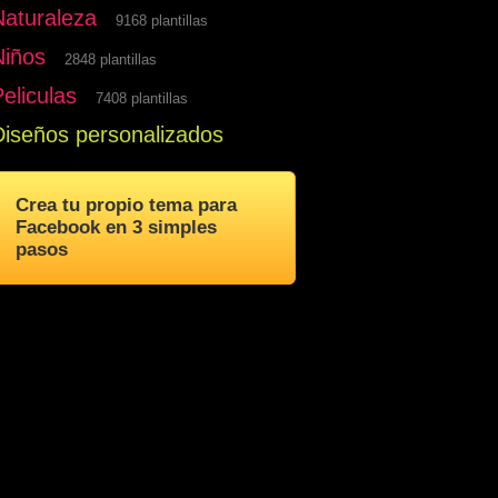
Naturaleza
9168 plantillas
Niños
2848 plantillas
eliculas
7408 plantillas
Diseños personalizados
Crea tu propio tema para
Facebook en 3 simples
pasos