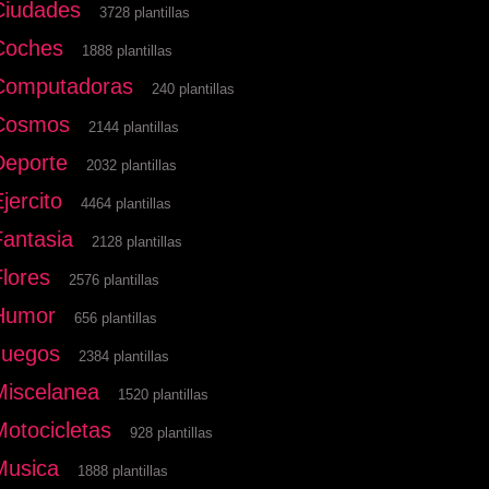
Ciudades
3728 plantillas
Coches
1888 plantillas
Computadoras
240 plantillas
Cosmos
2144 plantillas
Deporte
2032 plantillas
jercito
4464 plantillas
Fantasia
2128 plantillas
Flores
2576 plantillas
Humor
656 plantillas
Juegos
2384 plantillas
Miscelanea
1520 plantillas
Motocicletas
928 plantillas
Musica
1888 plantillas