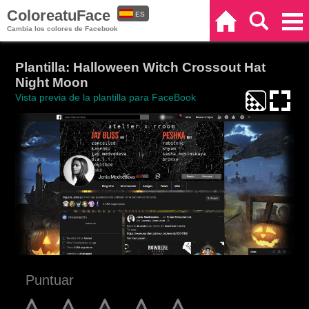
ColoreatuFace
ES
Inicio
Buscar
Categorías
Cambia los colores de Facebook
EN
Plantilla: Halloween Witch Crossout Hat
Night Moon
Vista previa de la plantilla para FaceBook
Puntuar