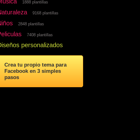
Musica
1888 plantillas
Naturaleza
9168 plantillas
Niños
2848 plantillas
eliculas
7408 plantillas
Diseños personalizados
Crea tu propio tema para
Facebook en 3 simples
pasos