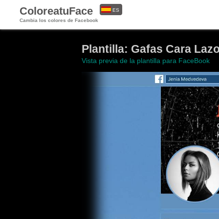
ColoreatuFace
ES
Cambia los colores de Facebook
EN
Plantilla: Gafas Cara Laz
Vista previa de la plantilla para FaceBook