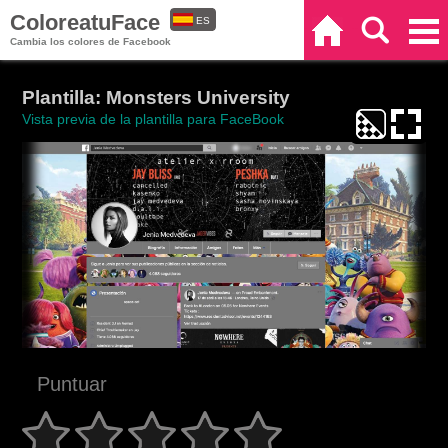
ColoreatuFace
ES
Inicio
Buscar
Categorías
Cambia los colores de Facebook
EN
Plantilla: Monsters University
Vista previa de la plantilla para FaceBook
Puntuar