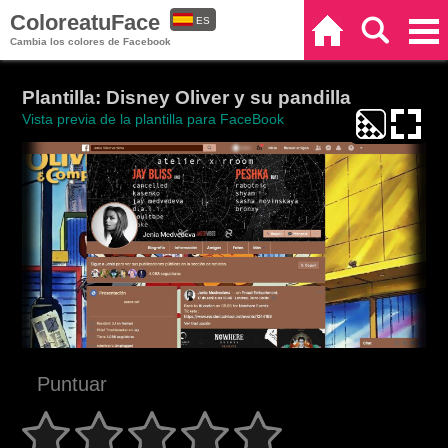
ColoreatuFace
ES
Inicio
Buscar
Categorías
Cambia los colores de Facebook
EN
Plantilla: Disney Oliver y su pandilla
Vista previa de la plantilla para FaceBook
Puntuar