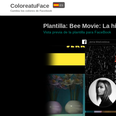
ColoreatuFace
ES
Cambia los colores de Facebook
EN
Plantilla: Bee Movie: La h
Vista previa de la plantilla para FaceBook