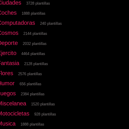
Ciudades
3728 plantillas
Coches
1888 plantillas
Computadoras
240 plantillas
Cosmos
2144 plantillas
Deporte
2032 plantillas
jercito
4464 plantillas
Fantasia
2128 plantillas
Flores
2576 plantillas
Humor
656 plantillas
Juegos
2384 plantillas
Miscelanea
1520 plantillas
Motocicletas
928 plantillas
Musica
1888 plantillas