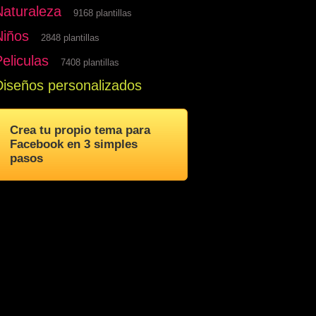
Naturaleza
9168 plantillas
Niños
2848 plantillas
eliculas
7408 plantillas
Diseños personalizados
Crea tu propio tema para
Facebook en 3 simples
pasos