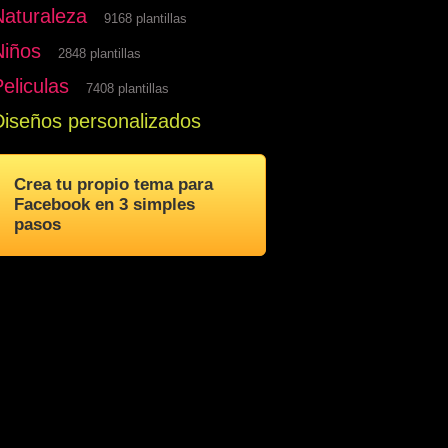
Naturaleza
9168 plantillas
Niños
2848 plantillas
eliculas
7408 plantillas
Diseños personalizados
Crea tu propio tema para
Facebook en 3 simples
pasos