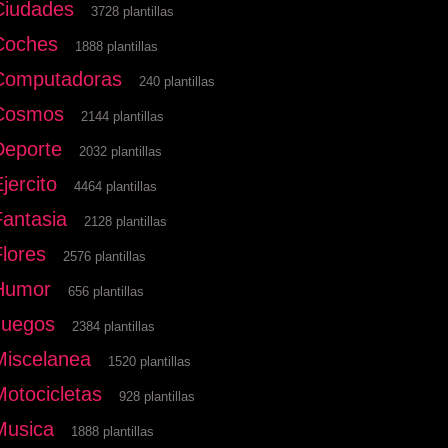
Ciudades
3728 plantillas
Coches
1888 plantillas
Computadoras
240 plantillas
Cosmos
2144 plantillas
Deporte
2032 plantillas
jercito
4464 plantillas
Fantasia
2128 plantillas
Flores
2576 plantillas
Humor
656 plantillas
Juegos
2384 plantillas
Miscelanea
1520 plantillas
Motocicletas
928 plantillas
Musica
1888 plantillas