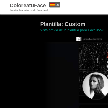
ColoreatuFace
ES
Cambia los colores de Facebook
EN
Plantilla: Custom
Vista previa de la plantilla para FaceBook