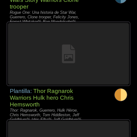
trooper
Rogue One: Una historia de Star War,
Guerrero, Clone trooper, Felicity Jones,
Forest Whitaker% Ben Mendelsohn%
Donnie Yen% Diego Luna% Riz Ahmed%
Wen Jiang
Plantilla:
Thor Ragnarok
Warriors Hulk hero Chris
Hemsworth
Thor: Ragnarok, Guerrero, Hulk Héroe,
Chris Hemsworth, Tom Hiddleston, Jeff
Goldblum% Idris Elba% Jeff Goldblum%
Cate Blanchett