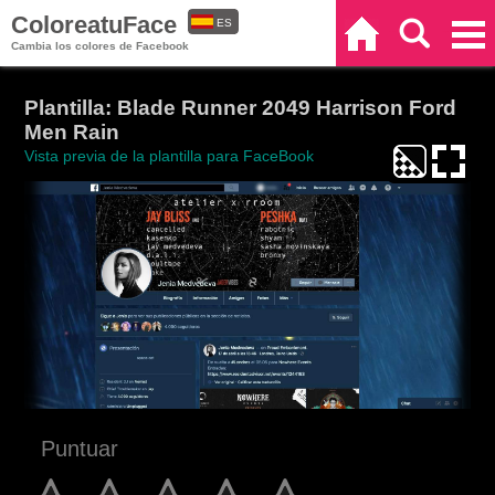
ColoreatuFace
ES
Inicio
Buscar
Categorías
Cambia los colores de Facebook
EN
Plantilla: Blade Runner 2049 Harrison Ford
Men Rain
Vista previa de la plantilla para FaceBook
Puntuar