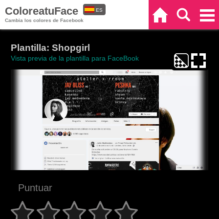
ColoreatuFace
ES
Inicio
Buscar
Categorías
Cambia los colores de Facebook
EN
Plantilla: Shopgirl
Vista previa de la plantilla para FaceBook
Puntuar