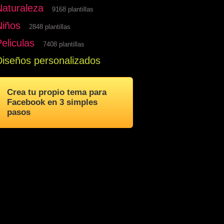
Naturaleza
9168 plantillas
Niños
2848 plantillas
eliculas
7408 plantillas
Diseños personalizados
Crea tu propio tema para
Facebook en 3 simples
pasos