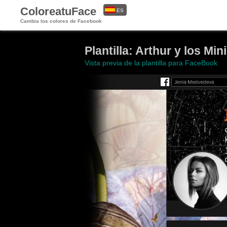
ColoreatuFace
ES
Cambia los colores de Facebook
EN
Plantilla: Arthur y los Mi
Vista previa de la plantilla para FaceBook