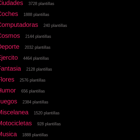
Ciudades
3728 plantillas
Coches
1888 plantillas
Computadoras
240 plantillas
Cosmos
2144 plantillas
Deporte
2032 plantillas
jercito
4464 plantillas
Fantasia
2128 plantillas
Flores
2576 plantillas
Humor
656 plantillas
Juegos
2384 plantillas
Miscelanea
1520 plantillas
Motocicletas
928 plantillas
Musica
1888 plantillas