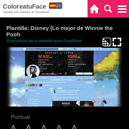
ColoreatuFace
ES
Inicio
Buscar
Categorías
Cambia los colores de Facebook
EN
Plantilla: Disney (Lo mejor de Winnie the
Pooh
Vista previa de la plantilla para FaceBook
Puntuar