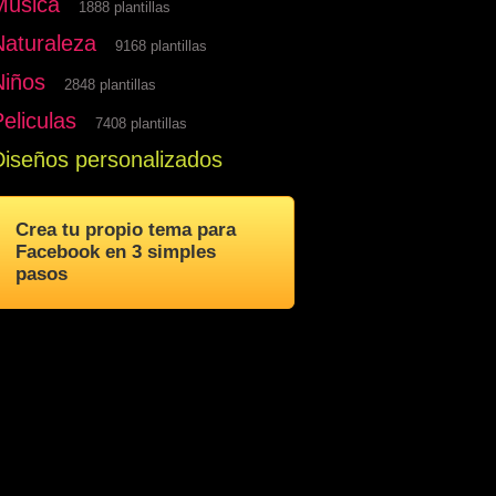
Musica
1888 plantillas
Naturaleza
9168 plantillas
Niños
2848 plantillas
eliculas
7408 plantillas
Diseños personalizados
Crea tu propio tema para
Facebook en 3 simples
pasos