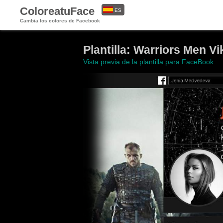
ColoreatuFace
ES
Cambia los colores de Facebook
EN
Plantilla: Warriors Men Vi
Vista previa de la plantilla para FaceBook