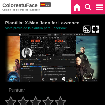
ColoreatuFace
ES
Inicio
Buscar
Categorías
Cambia los colores de Facebook
EN
Plantilla: X-Men Jennifer Lawrence
Vista previa de la plantilla para FaceBook
Puntuar