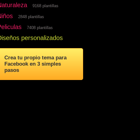
Naturaleza
9168 plantillas
Niños
2848 plantillas
eliculas
7408 plantillas
Diseños personalizados
Crea tu propio tema para
Facebook en 3 simples
pasos