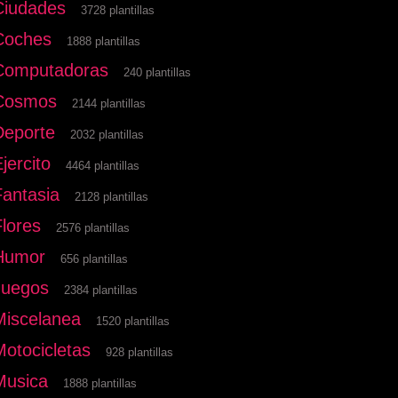
Ciudades
3728 plantillas
Coches
1888 plantillas
Computadoras
240 plantillas
Cosmos
2144 plantillas
Deporte
2032 plantillas
jercito
4464 plantillas
Fantasia
2128 plantillas
Flores
2576 plantillas
Humor
656 plantillas
Juegos
2384 plantillas
Miscelanea
1520 plantillas
Motocicletas
928 plantillas
Musica
1888 plantillas