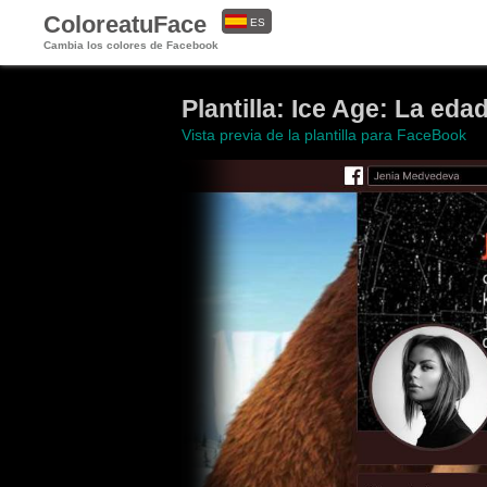
ColoreatuFace
ES
Cambia los colores de Facebook
EN
Plantilla: Ice Age: La eda
Vista previa de la plantilla para FaceBook