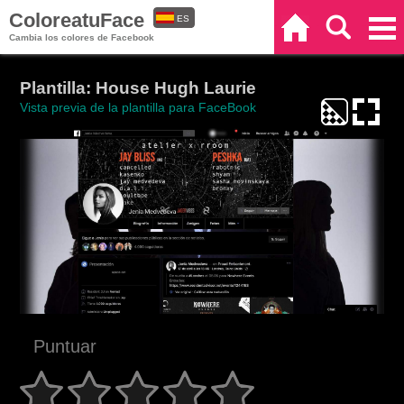
ColoreatuFace
ES
Inicio
Buscar
Categorías
Cambia los colores de Facebook
EN
Plantilla: House Hugh Laurie
Vista previa de la plantilla para FaceBook
Puntuar