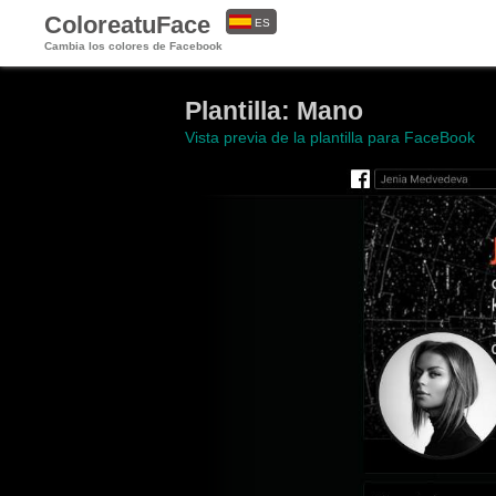
ColoreatuFace
ES
Cambia los colores de Facebook
EN
Plantilla: Mano
Vista previa de la plantilla para FaceBook