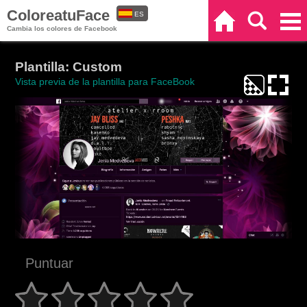
ColoreatuFace
ES
Inicio
Buscar
Categorías
Cambia los colores de Facebook
EN
Plantilla: Custom
Vista previa de la plantilla para FaceBook
Puntuar