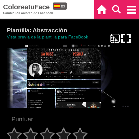
ColoreatuFace
ES
Inicio
Buscar
Categorías
Cambia los colores de Facebook
EN
Plantilla: Abstracción
Vista previa de la plantilla para FaceBook
Puntuar