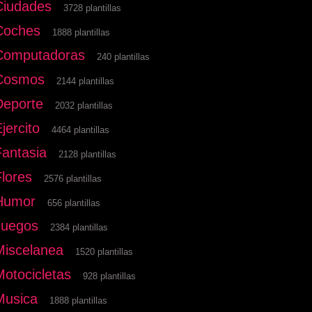
Ciudades
3728 plantillas
Coches
1888 plantillas
Computadoras
240 plantillas
Cosmos
2144 plantillas
Deporte
2032 plantillas
jercito
4464 plantillas
Fantasia
2128 plantillas
Flores
2576 plantillas
Humor
656 plantillas
Juegos
2384 plantillas
Miscelanea
1520 plantillas
Motocicletas
928 plantillas
Musica
1888 plantillas