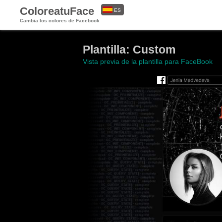
ColoreatuFace
ES
Cambia los colores de Facebook
EN
Plantilla: Custom
Vista previa de la plantilla para FaceBook