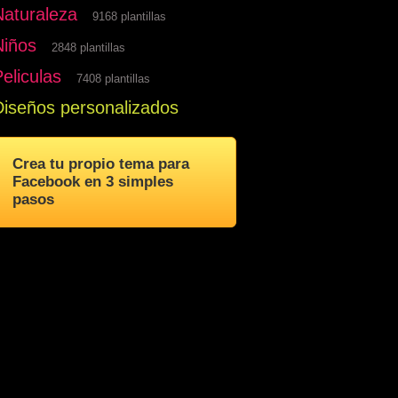
Naturaleza
9168 plantillas
Niños
2848 plantillas
eliculas
7408 plantillas
Diseños personalizados
Crea tu propio tema para
Facebook en 3 simples
pasos