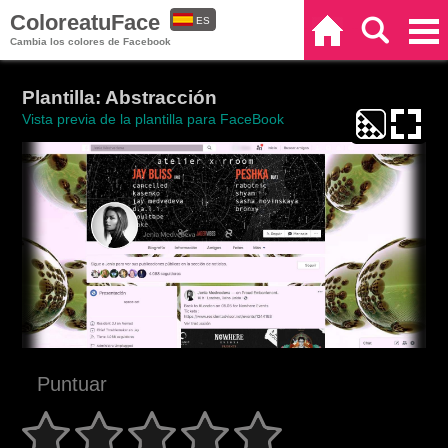
ColoreatuFace
ES
Inicio
Buscar
Categorías
Cambia los colores de Facebook
EN
Plantilla: Abstracción
Vista previa de la plantilla para FaceBook
Puntuar