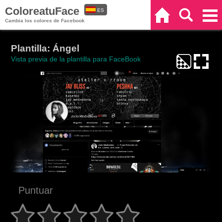
ColoreatuFace
ES
Inicio
Buscar
Categorías
Cambia los colores de Facebook
EN
Plantilla: Ángel
Vista previa de la plantilla para FaceBook
Puntuar