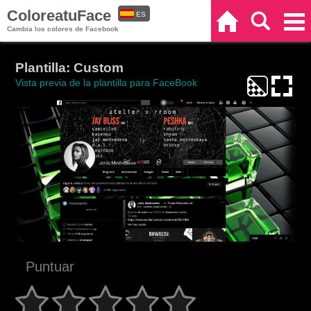
ColoreatuFace
ES
Inicio
Buscar
Categorías
Cambia los colores de Facebook
EN
Plantilla: Custom
Vista previa de la plantilla para FaceBook
Puntuar