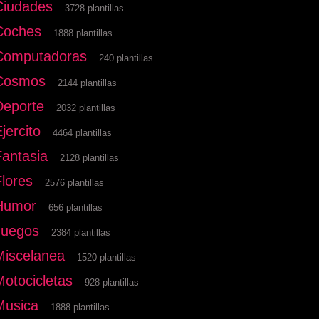
Ciudades
3728 plantillas
Coches
1888 plantillas
Computadoras
240 plantillas
Cosmos
2144 plantillas
Deporte
2032 plantillas
jercito
4464 plantillas
Fantasia
2128 plantillas
Flores
2576 plantillas
Humor
656 plantillas
Juegos
2384 plantillas
Miscelanea
1520 plantillas
Motocicletas
928 plantillas
Musica
1888 plantillas