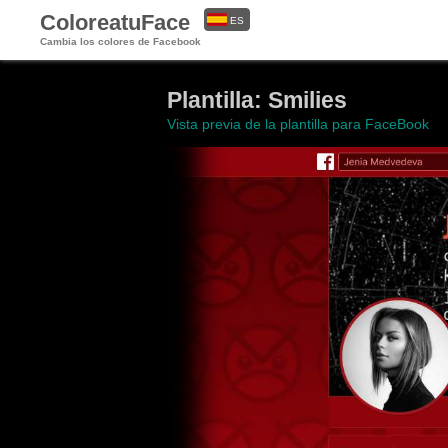
ColoreatuFace
ES
Cambia los colores de Facebook
EN
Plantilla: Smilies
Vista previa de la plantilla para FaceBook