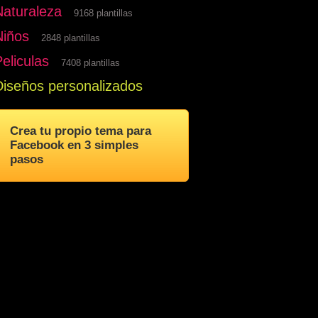
Naturaleza
9168 plantillas
Niños
2848 plantillas
eliculas
7408 plantillas
Diseños personalizados
Crea tu propio tema para
Facebook en 3 simples
pasos