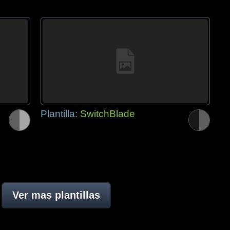
Plantilla:
SwitchBlade
Ver mas plantillas