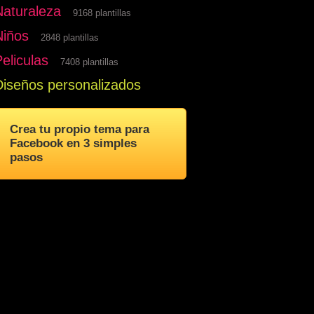
Naturaleza
9168 plantillas
Niños
2848 plantillas
eliculas
7408 plantillas
Diseños personalizados
Crea tu propio tema para
Facebook en 3 simples
pasos