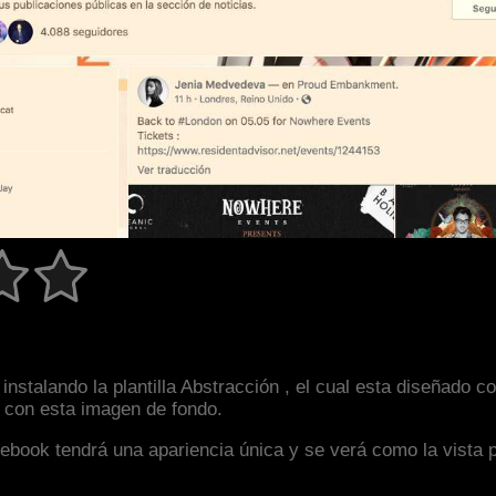
instalando la plantilla Abstracción , el cual esta diseñado
an con esta imagen de fondo.
facebook tendrá una apariencia única y se verá como la vista 