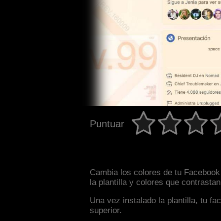
Puntuar
Cambia los colores de tu Facebook 
la plantilla y colores que contrast
Una vez instalado la plantilla, tu 
superior.