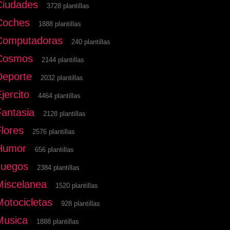
Ciudades
3728 plantillas
Coches
1888 plantillas
Computadoras
240 plantillas
Cosmos
2144 plantillas
Deporte
2032 plantillas
jercito
4464 plantillas
Fantasia
2128 plantillas
Flores
2576 plantillas
Humor
656 plantillas
Juegos
2384 plantillas
Miscelanea
1520 plantillas
Motocicletas
928 plantillas
Musica
1888 plantillas