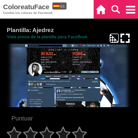
ColoreatuFace
ES
Inicio
Buscar
Categorías
Cambia los colores de Facebook
EN
Plantilla: Ajedrez
Vista previa de la plantilla para FaceBook
Puntuar