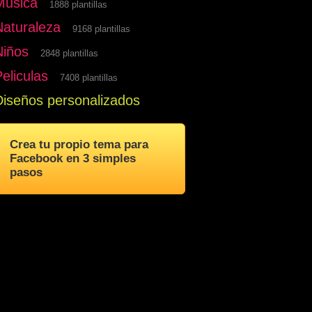
Musica
1888 plantillas
Naturaleza
9168 plantillas
Niños
2848 plantillas
eliculas
7408 plantillas
Diseños personalizados
Crea tu propio tema para
Facebook en 3 simples
pasos