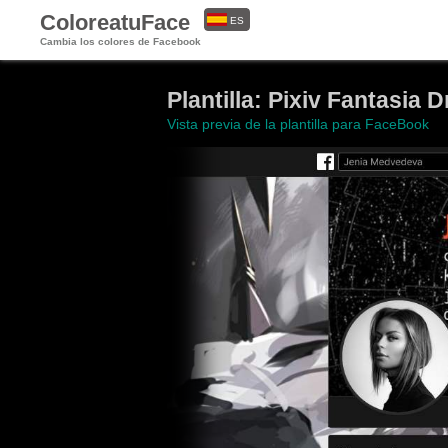
ColoreatuFace
ES
Cambia los colores de Facebook
EN
Plantilla: Pixiv Fantasia 
Vista previa de la plantilla para FaceBook