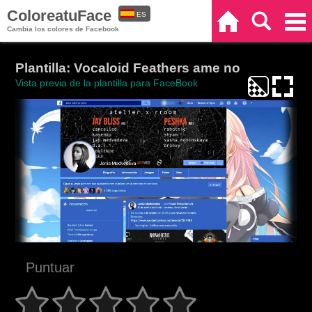
ColoreatuFace
ES
Inicio
Buscar
Categorías
Cambia los colores de Facebook
EN
Plantilla: Vocaloid Feathers ame no
Vista previa de la plantilla para FaceBook
Puntuar