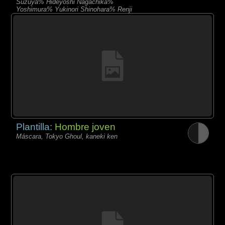
Suzuya% Hideyoshi Nagachika%
Yoshimura% Yukinori Shinohara% Renji
Yomo% Shuu Tsukiyama
Plantilla:
Hombre joven
Máscara, Tokyo Ghoul, kaneki ken