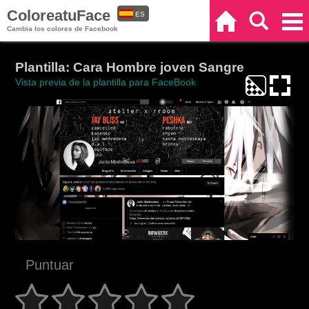
ColoreatuFace
ES
Inicio
Buscar
Categorías
Cambia los colores de Facebook
EN
Plantilla: Cara Hombre joven Sangre
Vista previa de la plantilla para FaceBook
Puntuar