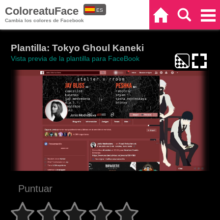
ColoreatuFace
ES
Inicio
Buscar
Categorías
Cambia los colores de Facebook
EN
Plantilla: Tokyo Ghoul Kaneki
Vista previa de la plantilla para FaceBook
Puntuar