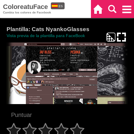
ColoreatuFace
ES
Inicio
Buscar
Categorías
Cambia los colores de Facebook
EN
Plantilla: Cats NyankoGlasses
Vista previa de la plantilla para FaceBook
Puntuar