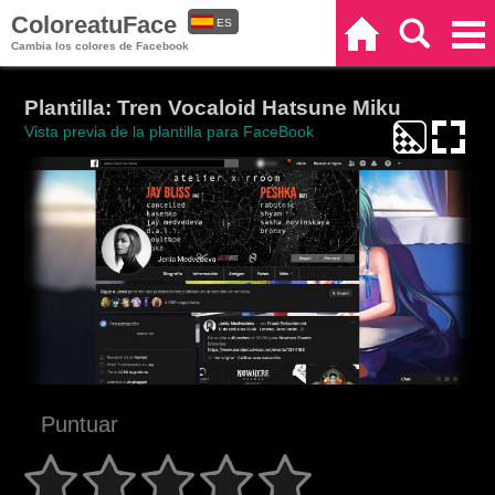
ColoreatuFace
ES
Inicio
Buscar
Categorías
Cambia los colores de Facebook
EN
Plantilla: Tren Vocaloid Hatsune Miku
Vista previa de la plantilla para FaceBook
Puntuar