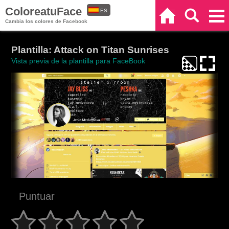
ColoreatuFace
ES
Inicio
Buscar
Categorías
Cambia los colores de Facebook
EN
Plantilla: Attack on Titan Sunrises
Vista previa de la plantilla para FaceBook
Puntuar