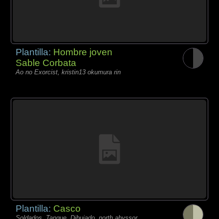
Plantilla:
Hombre joven
Sable Corbata
Ao no Exorcist, kristin13 okumura rin
Plantilla:
Casco
Soldados, Tanque, Dibujado, north abyssor