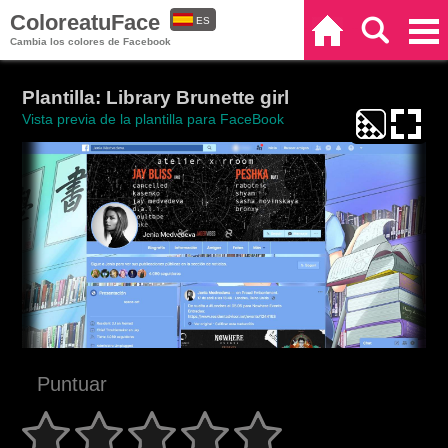
ColoreatuFace
ES
Inicio
Buscar
Categorías
Cambia los colores de Facebook
EN
Plantilla: Library Brunette girl
Vista previa de la plantilla para FaceBook
Puntuar