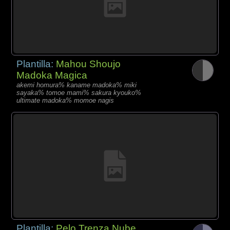
Plantilla:
Mahou Shoujo
Madoka Magica
akemi homura% kaname madoka% miki
sayaka% tomoe mami% sakura kyouko%
ultimate madoka% momoe nagis
Plantilla:
Pelo Trenza Nube