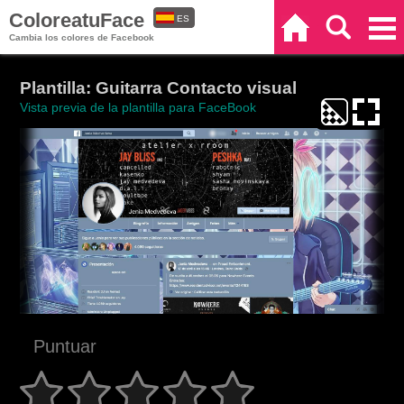
ColoreatuFace
ES
Inicio
Buscar
Categorías
Cambia los colores de Facebook
EN
Plantilla: Guitarra Contacto visual
Vista previa de la plantilla para FaceBook
Puntuar