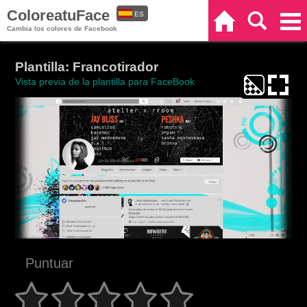
ColoreatuFace
ES
Inicio
Buscar
Categorías
Cambia los colores de Facebook
EN
Plantilla: Francotirador
Vista previa de la plantilla para FaceBook
Puntuar