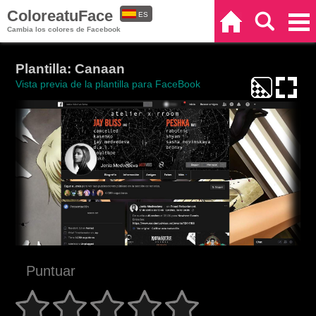
ColoreatuFace
ES
Inicio
Buscar
Categorías
Cambia los colores de Facebook
EN
Plantilla: Canaan
Vista previa de la plantilla para FaceBook
Puntuar