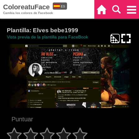
ColoreatuFace
ES
Inicio
Buscar
Categorías
Cambia los colores de Facebook
EN
Plantilla: Elves bebe1999
Vista previa de la plantilla para FaceBook
Puntuar