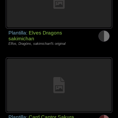
Plantilla:
Elves Dragons
sakimichan
Elfos, Dragóns, sakimichan% original
Plantilla:
Card Captor Sakura