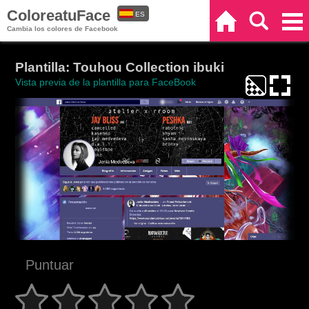
ColoreatuFace
ES
Inicio
Buscar
Categorías
Cambia los colores de Facebook
EN
Plantilla: Touhou Collection ibuki
Vista previa de la plantilla para FaceBook
Puntuar