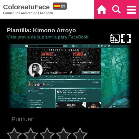
ColoreatuFace
ES
Inicio
Buscar
Categorías
Cambia los colores de Facebook
EN
Plantilla: Kimono Arroyo
Vista previa de la plantilla para FaceBook
Puntuar