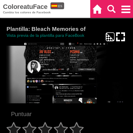
ColoreatuFace
ES
Inicio
Buscar
Categorías
Cambia los colores de Facebook
EN
Plantilla: Bleach Memories of
Vista previa de la plantilla para FaceBook
Puntuar