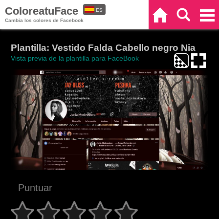
ColoreatuFace
ES
Inicio
Buscar
Categorías
Cambia los colores de Facebook
EN
Plantilla: Vestido Falda Cabello negro Nia
Vista previa de la plantilla para FaceBook
Puntuar