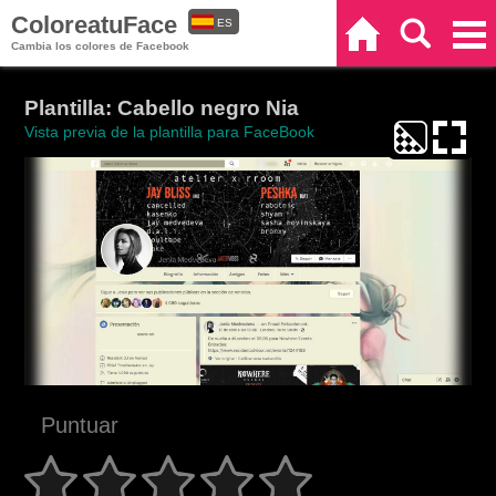
ColoreatuFace
ES
Inicio
Buscar
Categorías
Cambia los colores de Facebook
EN
Plantilla: Cabello negro Nia
Vista previa de la plantilla para FaceBook
Puntuar