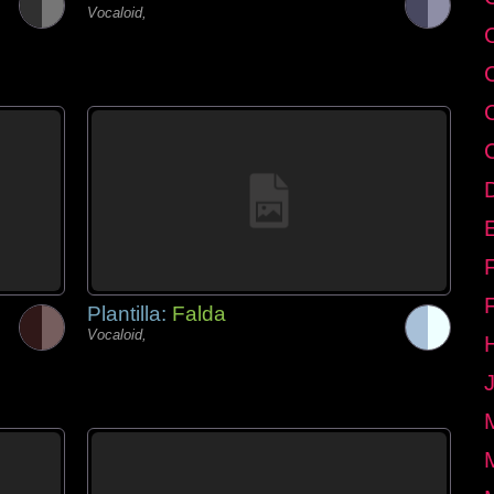
Vocaloid,
E
Plantilla:
Falda
Vocaloid,