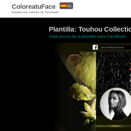
ColoreatuFace
ES
Cambia los colores de Facebook
EN
Plantilla: Touhou Collecti
Vista previa de la plantilla para FaceBook