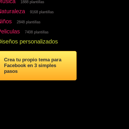
Musica
1888 plantillas
Naturaleza
9168 plantillas
Niños
2848 plantillas
eliculas
7408 plantillas
Diseños personalizados
Crea tu propio tema para
Facebook en 3 simples
pasos