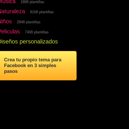
Musica
1888 plantillas
Naturaleza
9168 plantillas
Niños
2848 plantillas
eliculas
7408 plantillas
Diseños personalizados
Crea tu propio tema para
Facebook en 3 simples
pasos