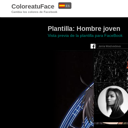
ColoreatuFace
ES
Cambia los colores de Facebook
EN
Plantilla: Hombre joven
Vista previa de la plantilla para FaceBook