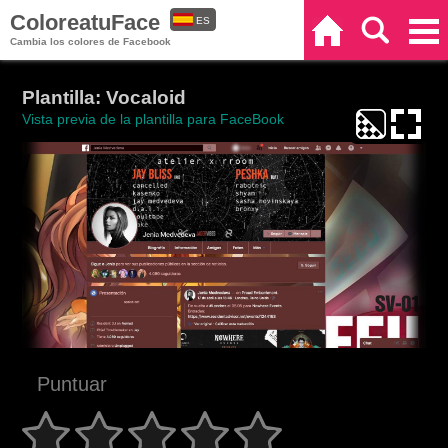
ColoreatuFace
ES
Inicio
Buscar
Categorías
Cambia los colores de Facebook
EN
Plantilla: Vocaloid
Vista previa de la plantilla para FaceBook
Puntuar