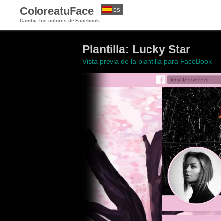
ColoreatuFace
ES
Cambia los colores de Facebook
EN
Plantilla: Lucky Star
Vista previa de la plantilla para FaceBook