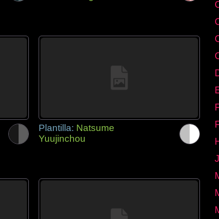
E
Plantilla:
Natsume
Yuujinchou