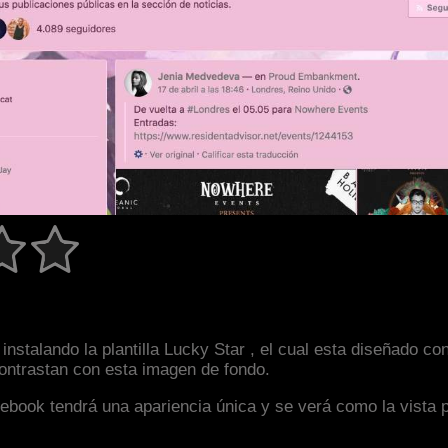
instalando la plantilla Lucky Star , el cual esta diseñado 
 contrastan con esta imagen de fondo.
facebook tendrá una apariencia única y se verá como la vista 