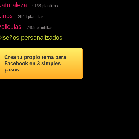
Naturaleza
9168 plantillas
Niños
2848 plantillas
eliculas
7408 plantillas
Diseños personalizados
Crea tu propio tema para
Facebook en 3 simples
pasos