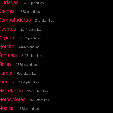
Ciudades
3728 plantillas
Coches
1888 plantillas
Computadoras
240 plantillas
Cosmos
2144 plantillas
Deporte
2032 plantillas
jercito
4464 plantillas
Fantasia
2128 plantillas
Flores
2576 plantillas
Humor
656 plantillas
Juegos
2384 plantillas
Miscelanea
1520 plantillas
Motocicletas
928 plantillas
Musica
1888 plantillas