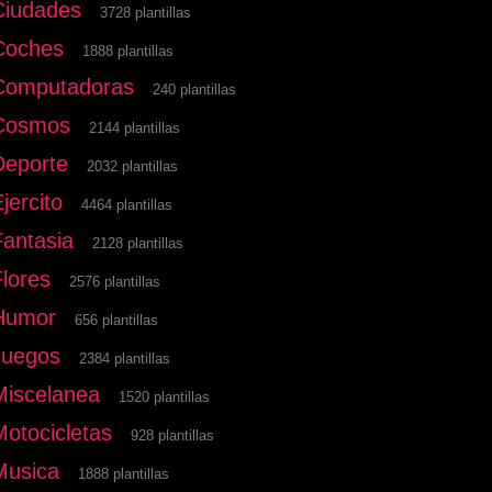
Ciudades
3728 plantillas
Coches
1888 plantillas
Computadoras
240 plantillas
Cosmos
2144 plantillas
Deporte
2032 plantillas
jercito
4464 plantillas
Fantasia
2128 plantillas
Flores
2576 plantillas
Humor
656 plantillas
Juegos
2384 plantillas
Miscelanea
1520 plantillas
Motocicletas
928 plantillas
Musica
1888 plantillas