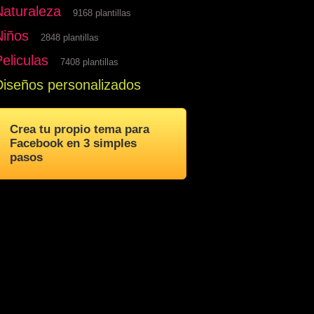
Naturaleza
9168 plantillas
Niños
2848 plantillas
eliculas
7408 plantillas
Diseños personalizados
Crea tu propio tema para
Facebook en 3 simples
pasos