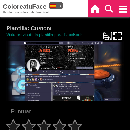
ColoreatuFace
ES
Inicio
Buscar
Categorías
Cambia los colores de Facebook
EN
Plantilla: Custom
Vista previa de la plantilla para FaceBook
Puntuar