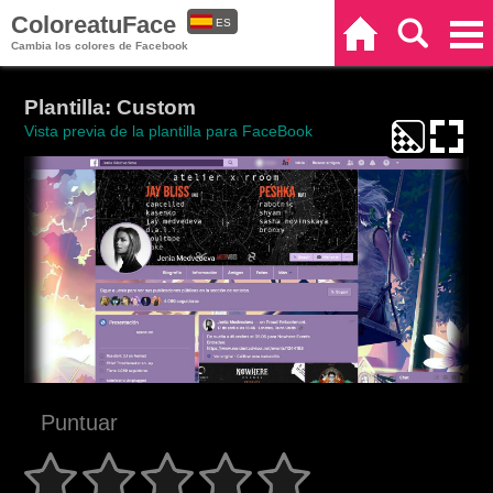
ColoreatuFace
ES
Inicio
Buscar
Categorías
Cambia los colores de Facebook
EN
Plantilla: Custom
Vista previa de la plantilla para FaceBook
Puntuar